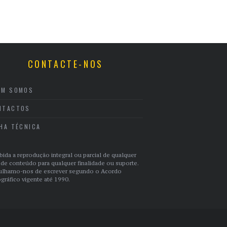
CONTACTE-NOS
EM SOMOS
NTACTOS
CHA TÉCNICA
bida a reprodução integral ou parcial de qualquer
 de conteúdo para qualquer finalidade ou suporte.
ulhamo-nos de escrever segundo o Acordo
gráfico vigente até 1990.