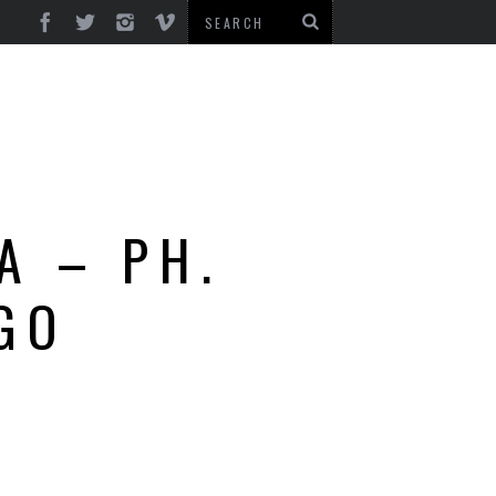
A – PH.
GO