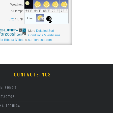
More
Detailed Surf
Conditions & Webcams
for Ribeira D'ilhas
at
surf-forecast.com
.
CONTACTE-NOS
EM SOMOS
NTACTOS
CHA TÉCNICA