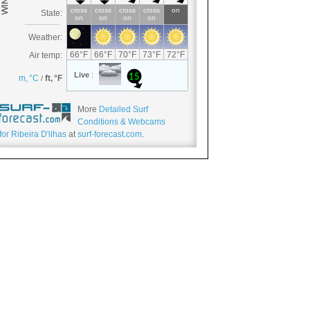
More
Detailed Surf
Conditions & Webcams
for Ribeira D'ilhas
at
surf-forecast.com
.