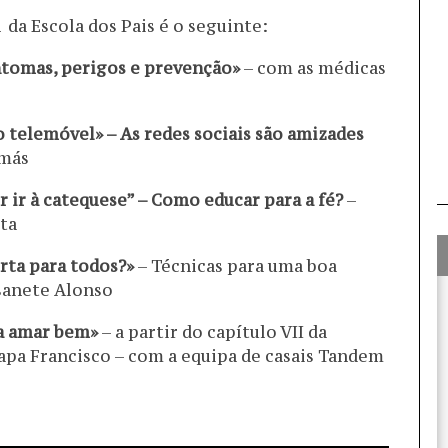
 da Escola dos Pais é o seguinte:
intomas, perigos e prevenção»
– com as médicas
 telemóvel» – As redes sociais são amizades
omás
er ir à catequese” – Como educar para a fé?
–
sta
erta para todos?»
– Técnicas para uma boa
Isanete Alonso
ra amar bem»
– a partir do capítulo VII da
apa Francisco – com a equipa de casais Tandem