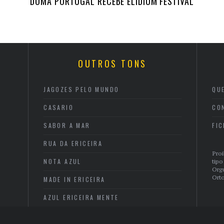
DOMA PORTUGAL RECEBE ELIDIUM FESTIVAL
OUTROS TONS
JAGOZES PELO MUNDO
QU
CASARIO
CO
SABOR A MAR
FI
RUA DA ERICEIRA
Proi
NOTA AZUL
tipo
Org
Orto
MADE IN ERICEIRA
AZUL ERICEIRA MENTE