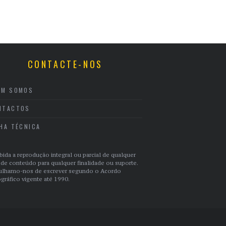
CONTACTE-NOS
EM SOMOS
NTACTOS
CHA TÉCNICA
bida a reprodução integral ou parcial de qualquer
 de conteúdo para qualquer finalidade ou suporte.
ulhamo-nos de escrever segundo o Acordo
gráfico vigente até 1990.