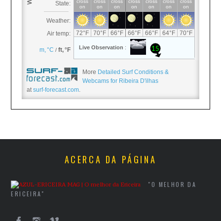
More
Detailed Surf Conditions &
Webcams for Ribeira D'ilhas
at
surf-forecast.com
.
ACERCA DA PÁGINA
"O MELHOR DA
ERICEIRA"