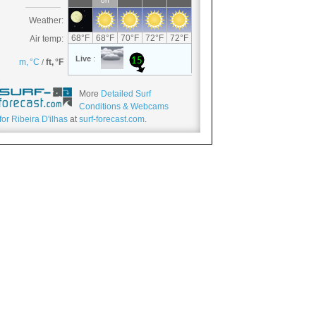
More
Detailed Surf
Conditions & Webcams
for Ribeira D'ilhas
at
surf-forecast.com
.