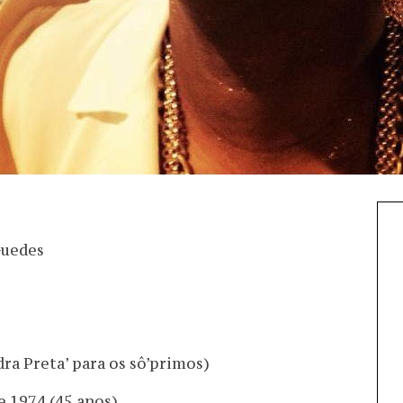
Guedes
dra Preta’ para os sô’primos)
e 1974 (45 anos)