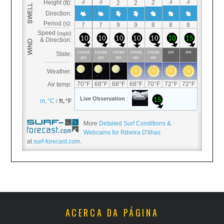
More
Detailed Surf Conditions &
Webcams for Ribeira D'ilhas
at
surf-forecast.com
.
ACERCA DA PÁGINA