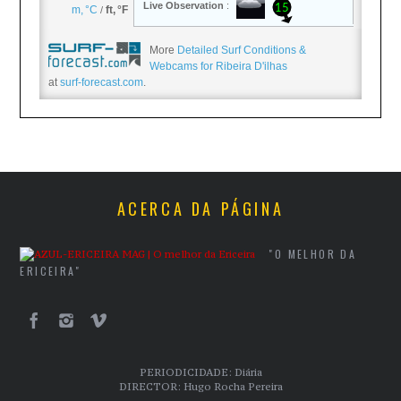
More
Detailed Surf Conditions &
Webcams for Ribeira D'ilhas
at
surf-forecast.com
.
ACERCA DA PÁGINA
"O MELHOR DA
ERICEIRA"
PERIODICIDADE: Diária
DIRECTOR: Hugo Rocha Pereira