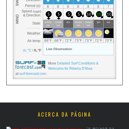
More
Detailed Surf Conditions &
Webcams for Ribeira D'ilhas
at
surf-forecast.com
.
ACERCA DA PÁGINA
"O MELHOR DA