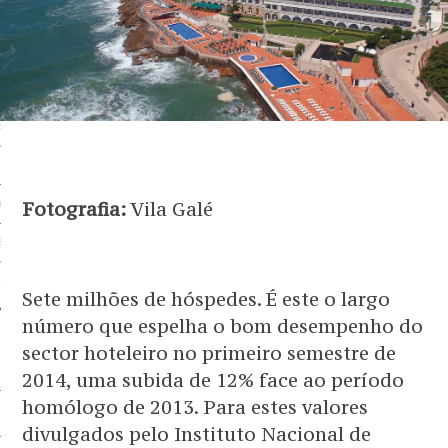
 BEM
BEM
EM
G
Fotografia:
Vila Galé
OS SERVIÇOS
EM
 PARCEIRO
Sete milhões de hóspedes. É este o largo
número que espelha o bom desempenho do
sector hoteleiro no primeiro semestre de
2014, uma subida de 12% face ao período
homólogo de 2013. Para estes valores
divulgados pelo Instituto Nacional de