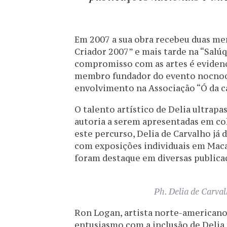
Em 2007 a sua obra recebeu duas me
Criador 2007” e mais tarde na “Salú
compromisso com as artes é evide
membro fundador do evento nocnoc 
envolvimento na Associação “Ó da ca
O talento artístico de Delia ultrapa
autoria a serem apresentadas em col
este percurso, Delia de Carvalho já 
com exposições individuais em Macau
foram destaque em diversas publicaç
Ph. Delia de Carval
Ron Logan, artista norte-americano 
entusiasmo com a inclusão de Delia 