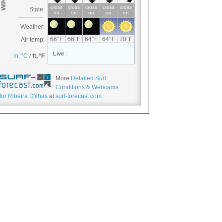
More
Detailed Surf
Conditions & Webcams
for Ribeira D'ilhas
at
surf-forecast.com
.