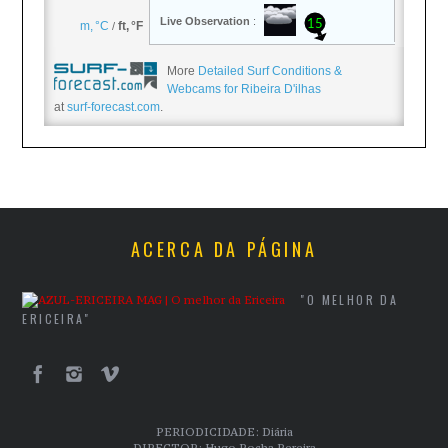
More
Detailed Surf Conditions &
Webcams for Ribeira D'ilhas
at
surf-forecast.com
.
ACERCA DA PÁGINA
"O MELHOR DA
ERICEIRA"
PERIODICIDADE: Diária
DIRECTOR: Hugo Rocha Pereira