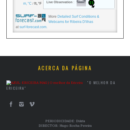
More
Detailed Surf Conditions &
Webcams for Ribeira D'ilhas
at
surf-forecast.com
.
ACERCA DA PÁGINA
"O MELHOR DA
ERICEIRA"
PERIODICIDADE: Diária
DIRECTOR: Hugo Rocha Pereira