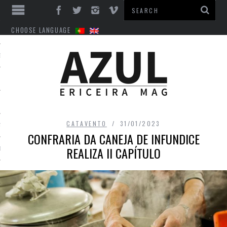
CHOOSE LANGUAGE
ES
CATAVENTO
31/01/2023
TO
CONFRARIA DA CANEJA DE INFUNDICE
REALIZA II CAPÍTULO
DE
INTS
EM