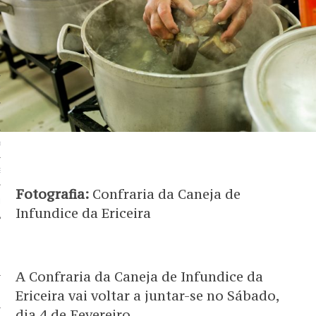
 BEM
BEM
EM
G
OS SERVIÇOS
EM
Fotografia:
Confraria da Caneja de
 PARCEIRO
Infundice da Ericeira
A Confraria da Caneja de Infundice da
Ericeira vai voltar a juntar-se no Sábado,
dia 4 de Fevereiro.