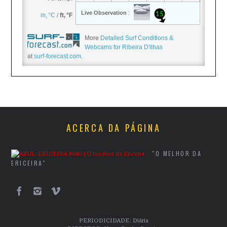
More
Detailed Surf Conditions &
Webcams for Ribeira D'ilhas
at
surf-forecast.com
.
ACERCA DA PÁGINA
"O MELHOR DA
ERICEIRA"
PERIODICIDADE: Diária