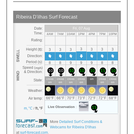
More
Detailed Surf Conditions &
Webcams for Ribeira D'ilhas
at
surf-forecast.com
.