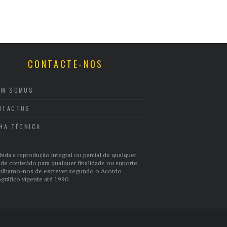
CONTACTE-NOS
EM SOMOS
NTACTOS
CHA TÉCNICA
bida a reprodução integral ou parcial de qualquer
 de conteúdo para qualquer finalidade ou suporte.
ulhamo-nos de escrever segundo o Acordo
gráfico vigente até 1990.