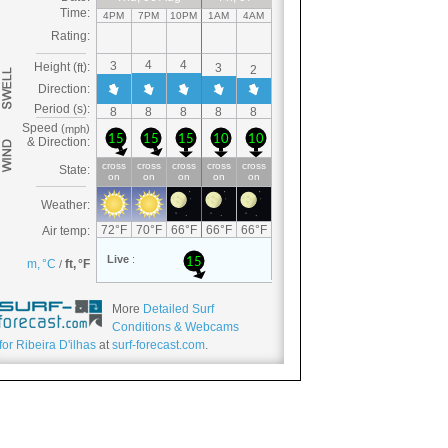
More
Detailed Surf
Conditions & Webcams
for Ribeira D'ilhas
at
surf-forecast.com
.