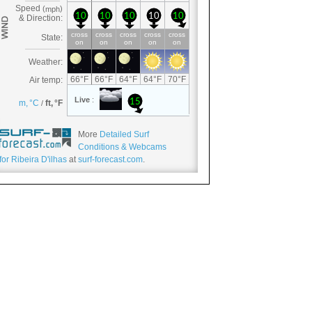
More
Detailed Surf
Conditions & Webcams
for Ribeira D'ilhas
at
surf-forecast.com
.