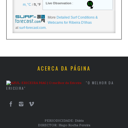
More
Detailed Surf Conditions &
Webcams for Ribeira D'ilhas
at
surf-forecast.com
.
ACERCA DA PÁGINA
"O MELHOR DA
ERICEIRA"
PERIODICIDADE: Diária
DIRECTOR: Hugo Rocha Pereira