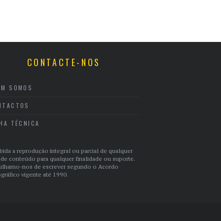
CONTACTE-NOS
EM SOMOS
NTACTOS
CHA TÉCNICA
bida a reprodução integral ou parcial de qualquer
 de conteúdo para qualquer finalidade ou suporte.
ulhamo-nos de escrever segundo o Acordo
gráfico vigente até 1990.