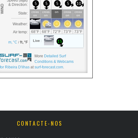
More
Detailed Surf
Conditions & Webcams
for Ribeira D'ilhas
at
surf-forecast.com
.
CONTACTE-NOS