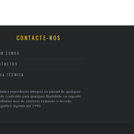
CONTACTE-NOS
EM SOMOS
NTACTOS
CHA TÉCNICA
bida a reprodução integral ou parcial de qualquer
 de conteúdo para qualquer finalidade ou suporte.
ulhamo-nos de escrever segundo o Acordo
gráfico vigente até 1990.