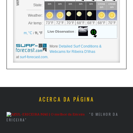
More
Detailed Surf Conditions &
Webcams for Ribeira D'ilhas
at
surf-forecast.com
.
ACERCA DA PÁGINA
"O MELHOR DA
ERICEIRA"