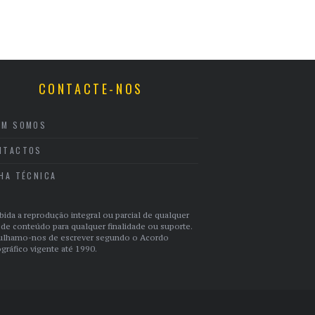
CONTACTE-NOS
EM SOMOS
NTACTOS
CHA TÉCNICA
bida a reprodução integral ou parcial de qualquer
 de conteúdo para qualquer finalidade ou suporte.
ulhamo-nos de escrever segundo o Acordo
gráfico vigente até 1990.