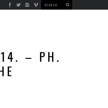
14. – PH.
HE