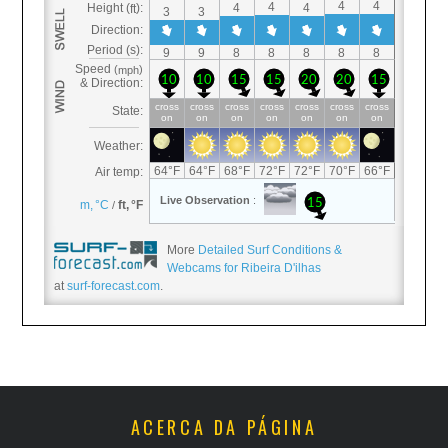
More
Detailed Surf Conditions &
Webcams for Ribeira D'ilhas
at
surf-forecast.com
.
ACERCA DA PÁGINA