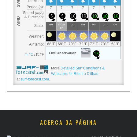
More
Detailed Surf Conditions &
Webcams for Ribeira D'ilhas
at
surf-forecast.com
.
ACERCA DA PÁGINA