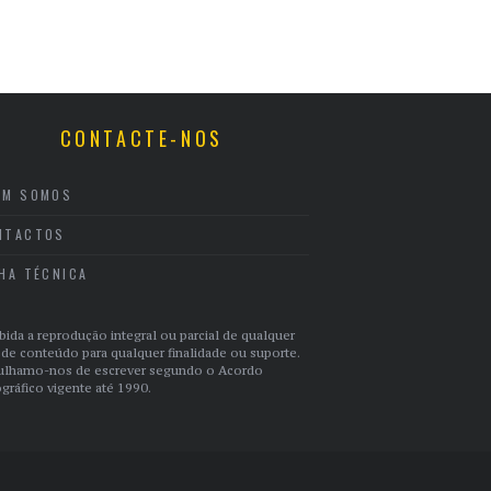
CONTACTE-NOS
EM SOMOS
NTACTOS
CHA TÉCNICA
bida a reprodução integral ou parcial de qualquer
 de conteúdo para qualquer finalidade ou suporte.
ulhamo-nos de escrever segundo o Acordo
gráfico vigente até 1990.