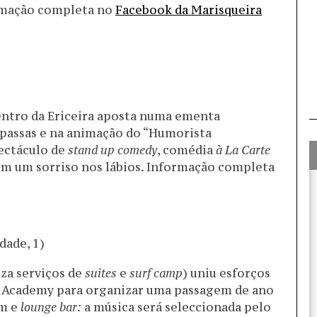
rmação completa no
Facebook da Marisqueira
entro da Ericeira aposta numa ementa
 passas e na animação do “Humorista
ectáculo de
stand up comedy
, comédia
à La Carte
om um sorriso nos lábios. Informação completa
dade, 1)
za serviços de
suites
e
surf camp
) uniu esforços
f Academy para organizar uma passagem de ano
im e
lounge bar:
a música será seleccionada pelo