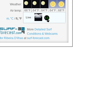
More
Detailed Surf
Conditions & Webcams
for Ribeira D'ilhas
at
surf-forecast.com
.