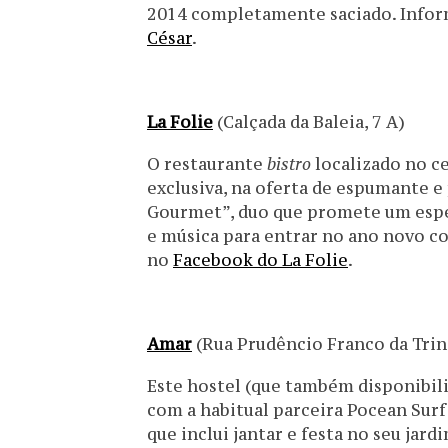
2014 completamente saciado. Info
César
.
La Folie
(Calçada da Baleia, 7 A)
O restaurante
bistro
localizado no c
exclusiva, na oferta de espumante e
Gourmet”, duo que promete um esp
e música para entrar no ano novo c
no
Facebook do La Folie
.
Amar
(Rua Prudêncio Franco da Trin
Este hostel (que também disponibili
com a habitual parceira Pocean Sur
que inclui jantar e festa no seu jard