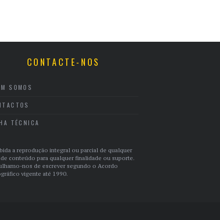
CONTACTE-NOS
EM SOMOS
NTACTOS
CHA TÉCNICA
bida a reprodução integral ou parcial de qualquer
 de conteúdo para qualquer finalidade ou suporte.
ulhamo-nos de escrever segundo o Acordo
gráfico vigente até 1990.