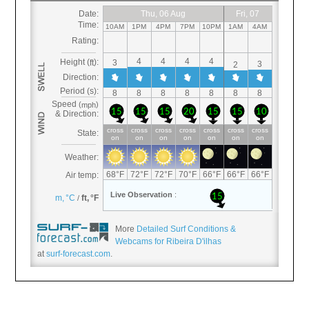
More
Detailed Surf Conditions &
Webcams for Ribeira D'ilhas
at
surf-forecast.com
.