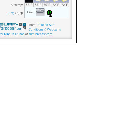
More
Detailed Surf
Conditions & Webcams
for Ribeira D'ilhas
at
surf-forecast.com
.