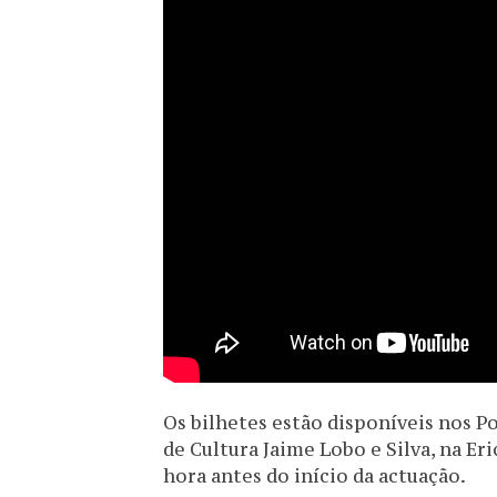
Os bilhetes estão disponíveis nos Po
de Cultura Jaime Lobo e Silva, na Eri
hora antes do início da actuação.