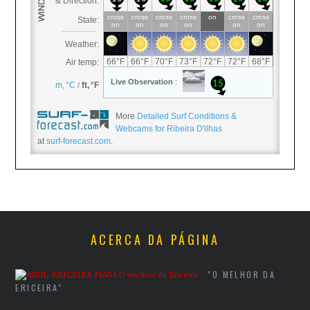
More
Detailed Surf Conditions &
Webcams for Ribeira D'ilhas
at
surf-forecast.com
.
ACERCA DA PÁGINA
"O MELHOR DA
ERICEIRA"