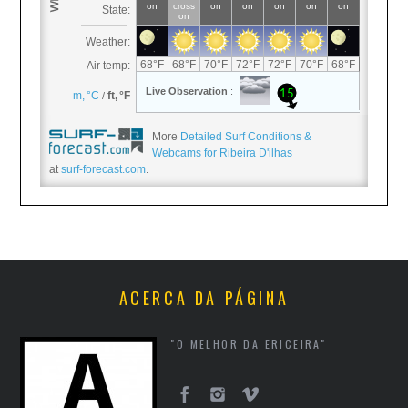
More
Detailed Surf Conditions &
Webcams for Ribeira D'ilhas
at
surf-forecast.com
.
ACERCA DA PÁGINA
"O MELHOR DA ERICEIRA"