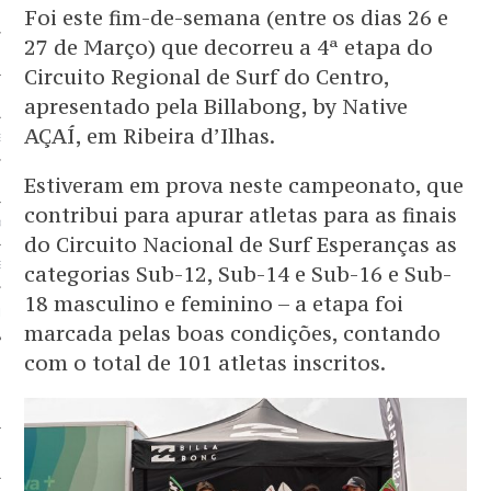
Foi este fim-de-semana (entre os dias 26 e
 BEM
27 de Março) que decorreu a 4ª etapa do
BEM
Circuito Regional de Surf do Centro,
apresentado pela Billabong, by Native
AÇAÍ, em Ribeira d’Ilhas.
EM
Estiveram em prova neste campeonato, que
G
contribui para apurar atletas para as finais
OS SERVIÇOS
do Circuito Nacional de Surf Esperanças as
EM
categorias Sub-12, Sub-14 e Sub-16 e Sub-
18 masculino e feminino – a etapa foi
 PARCEIRO
marcada pelas boas condições, contando
com o total de 101 atletas inscritos.