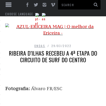
CHOOSE LANGUAGE
ES
ONDAS
29/03/2022
RIBEIRA D’ILHAS RECEBEU A 4ª ETAPA DO
CIRCUITO DE SURF DO CENTRO
TO
DE
INTS
Fotografia:
Álvaro FR/ESC
EM