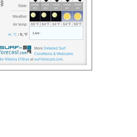
More
Detailed Surf
Conditions & Webcams
for Ribeira D'ilhas
at
surf-forecast.com
.