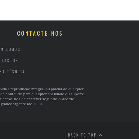
CONTACTE-NOS
EM SOMOS
NTACTOS
CHA TÉCNICA
bida a reprodução integral ou parcial de qualquer
 de conteúdo para qualquer finalidade ou suporte.
ulhamo-nos de escrever segundo o Acordo
gráfico vigente até 1990.
BACK TO TOP