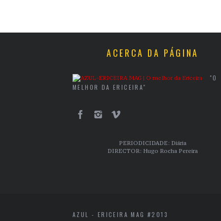
ACERCA DA PÁGINA
"O
MELHOR DA ERICEIRA"
PERIODICIDADE: Diária
DIRECTOR: Hugo Rocha Pereira
AZUL - ERICEIRA MAG #2013