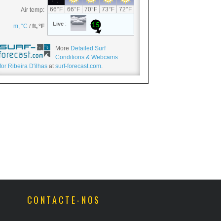
More
Detailed Surf
Conditions & Webcams
for Ribeira D'ilhas
at
surf-forecast.com
.
CONTACTE-NOS