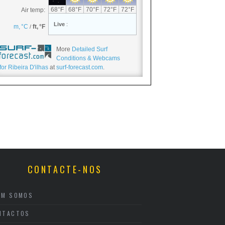
More
Detailed Surf
Conditions & Webcams
for Ribeira D'ilhas
at
surf-forecast.com
.
CONTACTE-NOS
EM SOMOS
NTACTOS