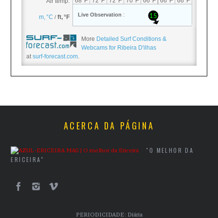
More
Detailed Surf Conditions &
Webcams for Ribeira D'ilhas
at
surf-forecast.com
.
ACERCA DA PÁGINA
"O MELHOR DA
ERICEIRA"
PERIODICIDADE: Diária