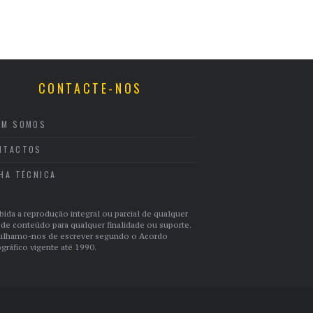
CONTACTE-NOS
EM SOMOS
NTACTOS
CHA TÉCNICA
bida a reprodução integral ou parcial de qualquer
 de conteúdo para qualquer finalidade ou suporte.
ulhamo-nos de escrever segundo o Acordo
gráfico vigente até 1990.