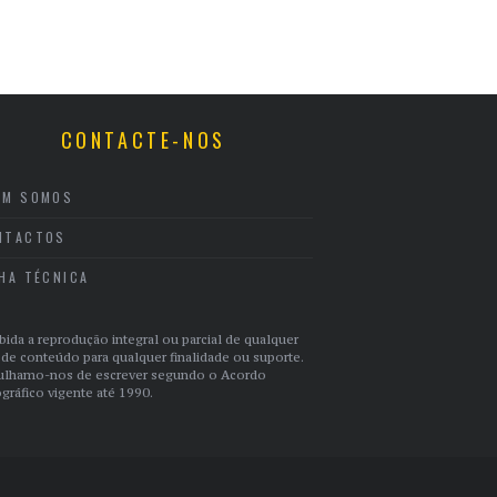
CONTACTE-NOS
EM SOMOS
NTACTOS
CHA TÉCNICA
bida a reprodução integral ou parcial de qualquer
 de conteúdo para qualquer finalidade ou suporte.
ulhamo-nos de escrever segundo o Acordo
gráfico vigente até 1990.