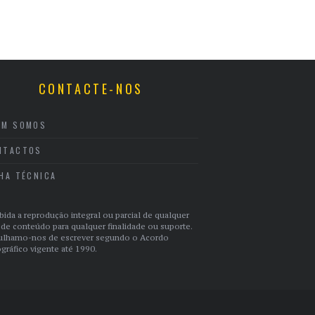
CONTACTE-NOS
EM SOMOS
NTACTOS
CHA TÉCNICA
bida a reprodução integral ou parcial de qualquer
 de conteúdo para qualquer finalidade ou suporte.
ulhamo-nos de escrever segundo o Acordo
gráfico vigente até 1990.