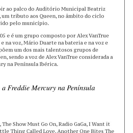
ir ao palco do Auditório Municipal Beatriz
, um tributo aos Queen, no âmbito do ciclo
vido pelo município.
005 e é um grupo composto por Alex VanTrue
 e na voz, Mário Duarte na bateria e na voz e
mpõem um dos mais talentosos grupos de
een, sendo a voz de Alex VanTrue considerada a
y na Península Ibérica.
e a Freddie Mercury na Península
The Show Must Go On, Radio GaGa, I Want it
ttle Thing Called Love, Another One Bites The