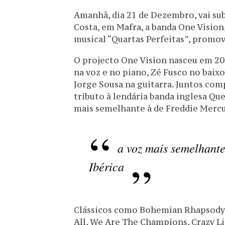
Amanhã, dia 21 de Dezembro, vai sub
Costa, em Mafra, a banda One Vision
musical “Quartas Perfeitas”, promo
O projecto One Vision nasceu em 2
na voz e no piano, Zé Fusco no baixo
Jorge Sousa na guitarra. Juntos co
tributo à lendária banda inglesa Qu
mais semelhante à de Freddie Mercur
a voz mais semelhant
Ibérica
Clássicos como Bohemian Rhapsody, 
All, We Are The Champions, Crazy Li