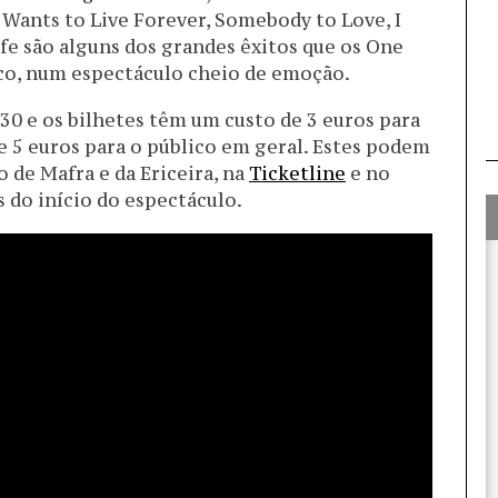
Wants to Live Forever, Somebody to Love, I
fe são alguns dos grandes êxitos que os One
co, num espectáculo cheio de emoção.
30 e os bilhetes têm um custo de 3 euros para
 5 euros para o público em geral. Estes podem
 de Mafra e da Ericeira, na
Ticketline
e no
 do início do espectáculo.