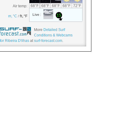
More
Detailed Surf
Conditions & Webcams
for Ribeira D'ilhas
at
surf-forecast.com
.