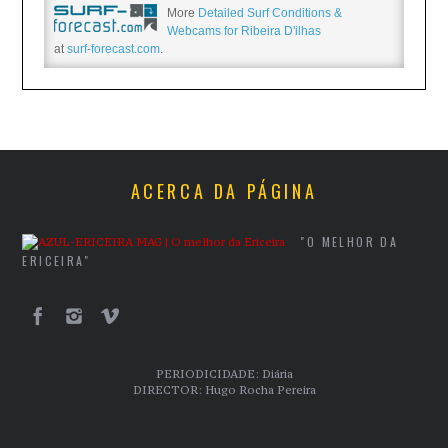
More
Detailed Surf Conditions &
Webcams for Ribeira D'ilhas
at
surf-forecast.com
.
ACERCA DA PÁGINA
"O MELHOR DA
ERICEIRA"
PERIODICIDADE: Diária
DIRECTOR: Hugo Rocha Pereira