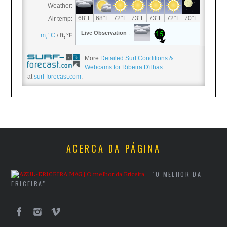
More
Detailed Surf Conditions &
Webcams for Ribeira D'ilhas
at
surf-forecast.com
.
ACERCA DA PÁGINA
"O MELHOR DA
ERICEIRA"