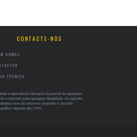
CONTACTE-NOS
EM SOMOS
NTACTOS
CHA TÉCNICA
bida a reprodução integral ou parcial de qualquer
 de conteúdo para qualquer finalidade ou suporte.
ulhamo-nos de escrever segundo o Acordo
gráfico vigente até 1990.