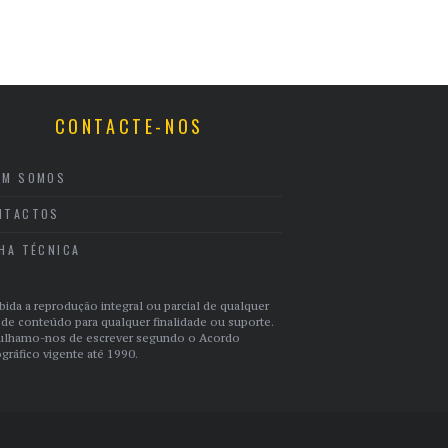
CONTACTE-NOS
EM SOMOS
NTACTOS
CHA TÉCNICA
bida a reprodução integral ou parcial de qualquer
 de conteúdo para qualquer finalidade ou suporte.
ulhamo-nos de escrever segundo o Acordo
gráfico vigente até 1990.