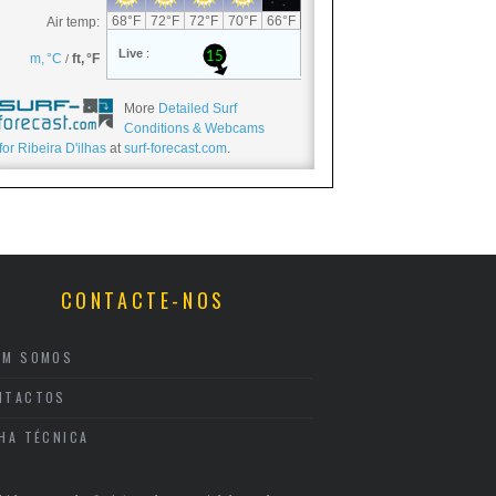
More
Detailed Surf
Conditions & Webcams
for Ribeira D'ilhas
at
surf-forecast.com
.
CONTACTE-NOS
EM SOMOS
NTACTOS
CHA TÉCNICA