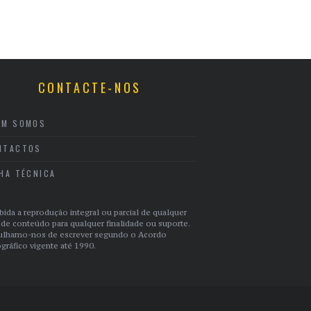
CONTACTE-NOS
EM SOMOS
NTACTOS
CHA TÉCNICA
bida a reprodução integral ou parcial de qualquer
 de conteúdo para qualquer finalidade ou suporte.
ulhamo-nos de escrever segundo o Acordo
gráfico vigente até 1990.