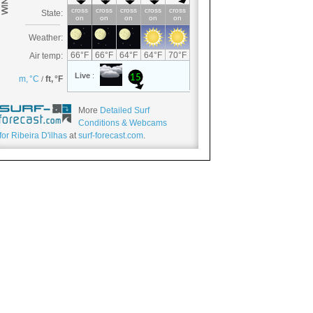
More
Detailed Surf
Conditions & Webcams
for Ribeira D'ilhas
at
surf-forecast.com
.