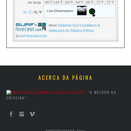
More
Detailed Surf Conditions &
Webcams for Ribeira D'ilhas
at
surf-forecast.com
.
ACERCA DA PÁGINA
"O MELHOR DA
ERICEIRA"
PERIODICIDADE: Diária