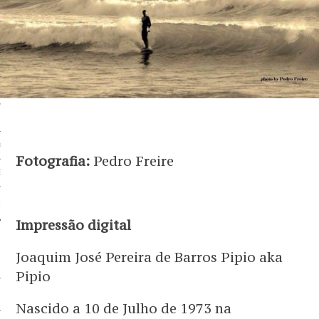
 BEM
BEM
EM
G
OS SERVIÇOS
Fotografia:
Pedro Freire
EM
 PARCEIRO
Impressão digital
Joaquim José Pereira de Barros Pipio aka
Pipio
Nascido a 10 de Julho de 1973 na