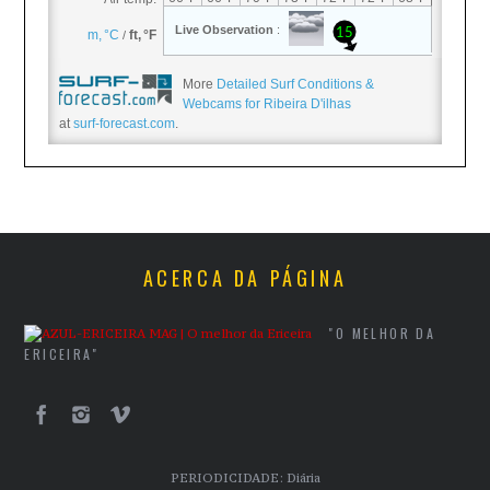
More
Detailed Surf Conditions &
Webcams for Ribeira D'ilhas
at
surf-forecast.com
.
ACERCA DA PÁGINA
"O MELHOR DA
ERICEIRA"
PERIODICIDADE: Diária