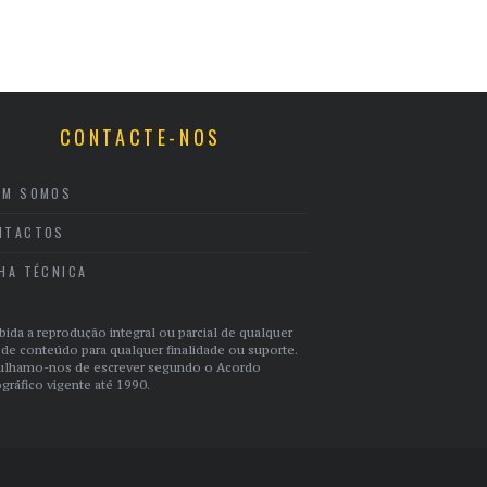
CONTACTE-NOS
EM SOMOS
NTACTOS
CHA TÉCNICA
bida a reprodução integral ou parcial de qualquer
 de conteúdo para qualquer finalidade ou suporte.
ulhamo-nos de escrever segundo o Acordo
gráfico vigente até 1990.