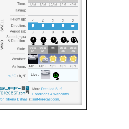
More
Detailed Surf
Conditions & Webcams
for Ribeira D'ilhas
at
surf-forecast.com
.