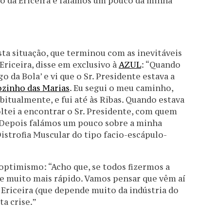
go da Ericeira e falámos um pouco da minha
ta situação, que terminou com as inevitáveis
 Ericeira, disse em exclusivo à
AZUL
: “Quando
go da Bola’ e vi que o Sr. Presidente estava a
zinho das Marias
. Eu segui o meu caminho,
bitualmente, e fui até às Ribas. Quando estava
oltei a encontrar o Sr. Presidente, com quem
Depois falámos um pouco sobre a minha
strofia Muscular do tipo facio-escápulo-
optimismo: “Acho que, se todos fizermos a
 e muito mais rápido. Vamos pensar que vêm aí
Ericeira (que depende muito da indústria do
a crise.”