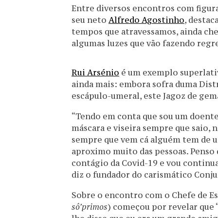
Entre diversos encontros com figura
seu neto
Alfredo Agostinho
, desta
tempos que atravessamos, ainda chei
algumas luzes que vão fazendo regr
Rui Arsénio
é um exemplo superlativ
ainda mais: embora sofra duma Distr
escápulo-umeral, este Jagoz de gem
“Tendo em conta que sou um doente 
máscara e viseira sempre que saio, 
sempre que vem cá alguém tem de uti
aproximo muito das pessoas. Penso q
contágio da Covid-19 e vou continuar
diz o fundador do carismático Conju
Sobre o encontro com o Chefe de Es
sô’primos
) começou por revelar que 