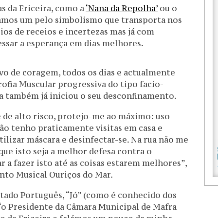
s da Ericeira, como a
‘Nana da Repolha’
ou o
camos um pelo simbolismo que transporta nos
os de receios e incertezas mas já com
essar a esperança em dias melhores.
o de coragem, todos os dias e actualmente
ofia Muscular progressiva do tipo facio-
a também já iniciou o seu desconfinamento.
de alto risco, protejo-me ao máximo: uso
não tenho praticamente visitas em casa e
lizar máscara e desinfectar-se. Na rua não me
ue isto seja a melhor defesa contra o
 a fazer isto até as coisas estarem melhores”,
nto Musical Ouriços do Mar.
tado Português, “Jó” (como é conhecido dos
“o Presidente da Câmara Municipal de Mafra