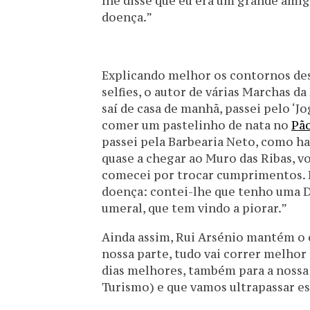
lhe disse que eu era um grande ami
doença.”
Explicando melhor os contornos des
selfies, o autor de várias Marchas da
saí de casa de manhã, passei pelo ‘Jo
comer um pastelinho de nata no
Pão
passei pela Barbearia Neto, como ha
quase a chegar ao Muro das Ribas, v
comecei por trocar cumprimentos. 
doença: contei-lhe que tenho uma Di
umeral, que tem vindo a piorar.”
Ainda assim, Rui Arsénio mantém o 
nossa parte, tudo vai correr melhor
dias melhores, também para a nossa 
Turismo) e que vamos ultrapassar est